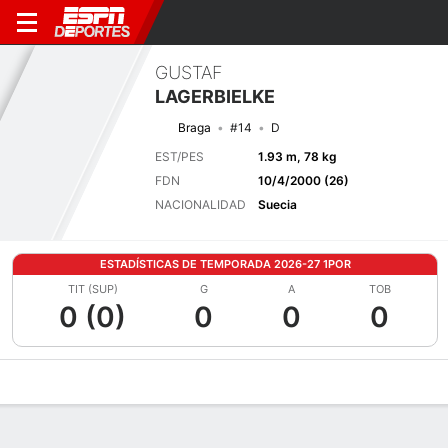
GUSTAF
LAGERBIELKE
Braga
#14
D
EST/PES
1.93 m, 78 kg
FDN
10/4/2000 (26)
NACIONALIDAD
Suecia
ESTADÍSTICAS DE TEMPORADA 2026-27 1POR
TIT (SUP)
G
A
TOB
0 (0)
0
0
0
Perfil de Jugador
Bio
Noticias
Partidos
Estadísticas