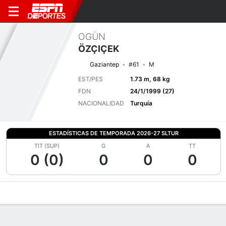
OGÜN
ÖZÇIÇEK
Gaziantep
#61
M
EST/PES
1.73 m, 68 kg
FDN
24/1/1999 (27)
NACIONALIDAD
Turquía
ESTADÍSTICAS DE TEMPORADA 2026-27 SLTUR
TIT (SUP)
G
A
TT
0 (0)
0
0
0
Perfil de Jugador
Bio
Noticias
Partidos
Estadísticas