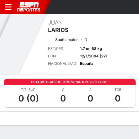
JUAN
LARIOS
Southampton
D
EST/PES
1.7 m, 68 kg
FDN
12/1/2004 (22)
NACIONALIDAD
España
ESTADÍSTICAS DE TEMPORADA 2026-27 DIV 1
TIT (SUP)
G
A
TOB
0 (0)
0
0
0
Perfil de Jugador
Bio
Noticias
Partidos
Estadísticas