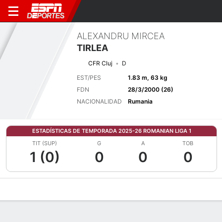
ALEXANDRU MIRCEA
TIRLEA
CFR Cluj
D
EST/PES
1.83 m, 63 kg
FDN
28/3/2000 (26)
NACIONALIDAD
Rumania
ESTADÍSTICAS DE TEMPORADA 2025-26 ROMANIAN LIGA 1
TIT (SUP)
G
A
TOB
1 (0)
0
0
0
Perfil de Jugador
Bio
Noticias
Partidos
Estadísticas