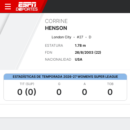
CORRINE
HENSON
London City
#27
D
ESTATURA
1.78 m
FDN
26/8/2003 (22)
NACIONALIDAD
USA
ESTADÍSTICAS DE TEMPORADA 2026-27 WOMEN'S SUPER LEAGUE
TIT (SUP)
G
A
TOB
0 (0)
0
0
0
Perfil de Jugador
Bio
Noticias
Partidos
Estadísticas