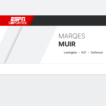
Fútbol
MLB
F. Americano
Básquetbol
WNBA
F1
Boxe
MARQES
MUIR
Lexington
#21
Defensor
Perfil de Jugador
Bio
Noticias
Partidos
Estadísticas