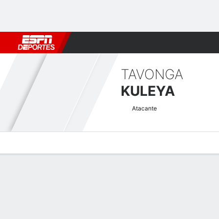
Fútbol
MLB
F. Americano
Básquetbol
WNBA
F1
Boxe
TAVONGA
KULEYA
Atacante
Perfil de Jugador
Bio
Noticias
Partidos
Estadísticas