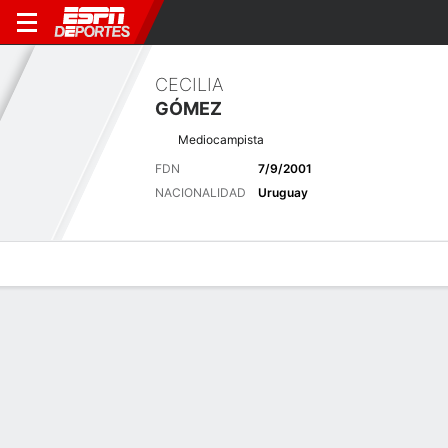
CECILIA
GÓMEZ
Mediocampista
FDN
7/9/2001
NACIONALIDAD
Uruguay
Perfil de Jugador
Bio
Noticias
Partidos
Estadísticas
Últimas noticias
Ver Todo