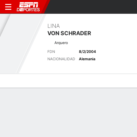
LINA
VON SCHRADER
Arquero
FDN
8/2/2004
NACIONALIDAD
Alemania
Perfil de Jugador
Bio
Noticias
Partidos
Estadísticas
Últimas noticias
Ver Todo