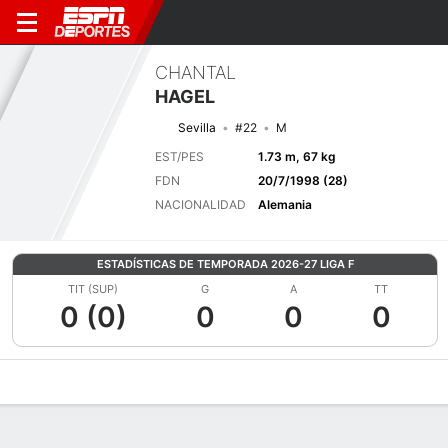
CHANTAL
HAGEL
Sevilla
#22
M
EST/PES
1.73 m, 67 kg
FDN
20/7/1998 (28)
NACIONALIDAD
Alemania
ESTADÍSTICAS DE TEMPORADA 2026-27 LIGA F
TIT (SUP)
G
A
TT
0 (0)
0
0
0
Perfil de Jugador
Bio
Noticias
Partidos
Estadísticas