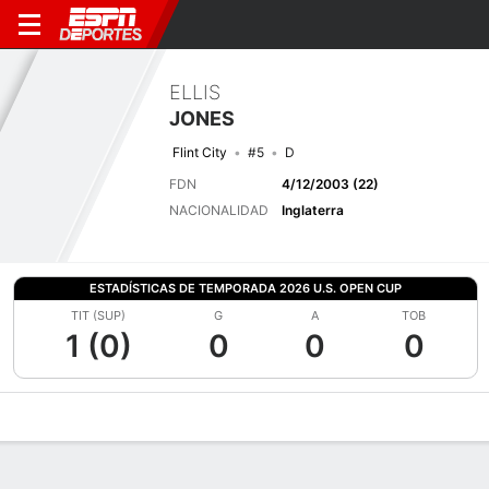
ELLIS
JONES
Flint City
#5
D
FDN
4/12/2003 (22)
NACIONALIDAD
Inglaterra
ESTADÍSTICAS DE TEMPORADA 2026 U.S. OPEN CUP
TIT (SUP)
G
A
TOB
1 (0)
0
0
0
Perfil de Jugador
Bio
Noticias
Partidos
Estadísticas