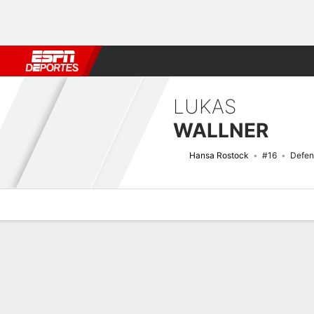
Fútbol
MLB
F. Americano
Básquetbol
WNBA
F1
Boxe
LUKAS
WALLNER
Hansa Rostock
#16
Defen
Perfil de Jugador
Bio
Noticias
Partidos
Estadísticas