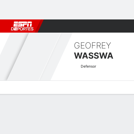
Fútbol
MLB
F. Americano
Básquetbol
WNBA
F1
Boxe
GEOFREY
WASSWA
Defensor
Perfil de Jugador
Bio
Noticias
Partidos
Estadísticas