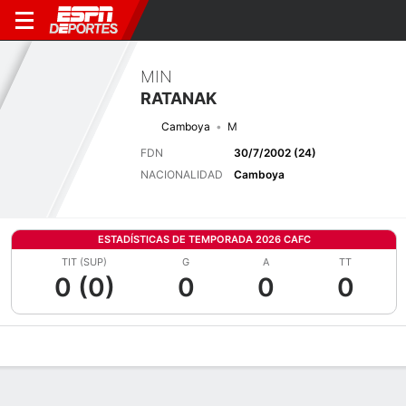
MIN
RATANAK
Camboya
M
FDN
30/7/2002 (24)
NACIONALIDAD
Camboya
ESTADÍSTICAS DE TEMPORADA 2026 CAFC
TIT (SUP)
G
A
TT
0 (0)
0
0
0
Perfil de Jugador
Bio
Noticias
Partidos
Estadísticas