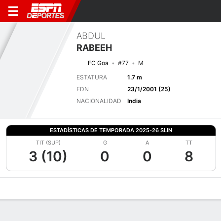
ABDUL
RABEEH
FC Goa
#77
M
ESTATURA
1.7 m
FDN
23/1/2001 (25)
NACIONALIDAD
India
ESTADÍSTICAS DE TEMPORADA 2025-26 SLIN
TIT (SUP)
G
A
TT
3 (10)
0
0
8
Perfil de Jugador
Bio
Noticias
Partidos
Estadísticas