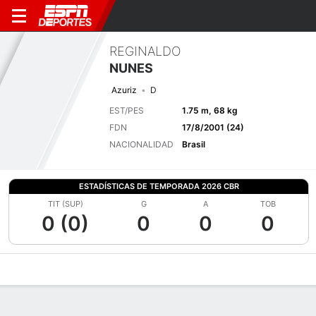
REGINALDO
NUNES
Azuriz
D
EST/PES
1.75 m, 68 kg
FDN
17/8/2001 (24)
NACIONALIDAD
Brasil
ESTADÍSTICAS DE TEMPORADA 2026 CBR
TIT (SUP)
G
A
TOB
0 (0)
0
0
0
Perfil de Jugador
Bio
Noticias
Partidos
Estadísticas