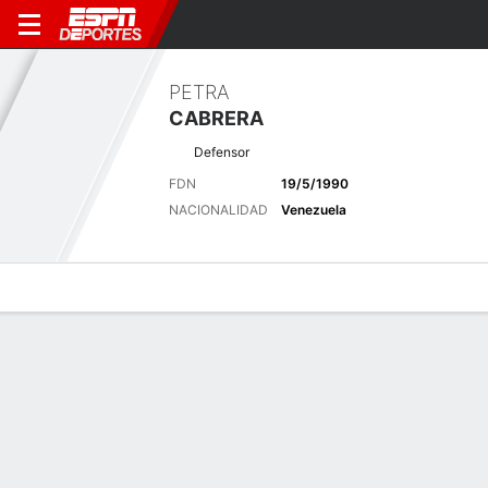
PETRA
CABRERA
Defensor
FDN
19/5/1990
NACIONALIDAD
Venezuela
Perfil de Jugador
Bio
Noticias
Partidos
Estadísticas
Últimas noticias
Ver Todo