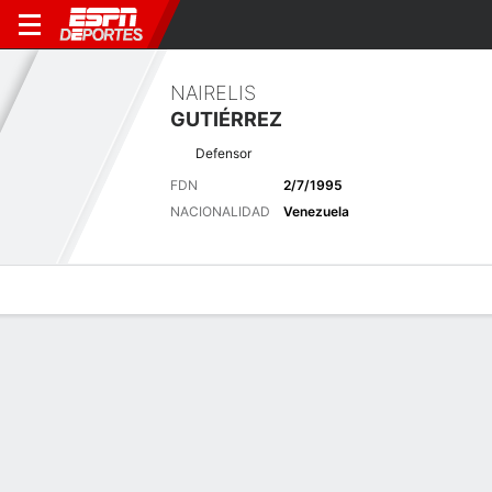
NAIRELIS
GUTIÉRREZ
Defensor
FDN
2/7/1995
NACIONALIDAD
Venezuela
Perfil de Jugador
Bio
Noticias
Partidos
Estadísticas
Últimas noticias
Ver Todo