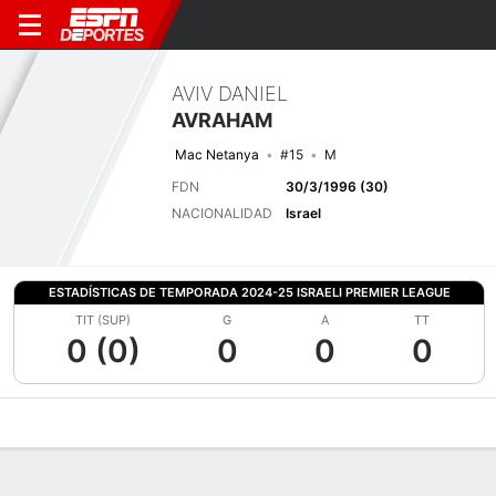
AVIV DANIEL
AVRAHAM
Mac Netanya
#15
M
FDN
30/3/1996 (30)
NACIONALIDAD
Israel
ESTADÍSTICAS DE TEMPORADA 2024-25 ISRAELI PREMIER LEAGUE
TIT (SUP)
G
A
TT
0 (0)
0
0
0
Perfil de Jugador
Bio
Noticias
Partidos
Estadísticas