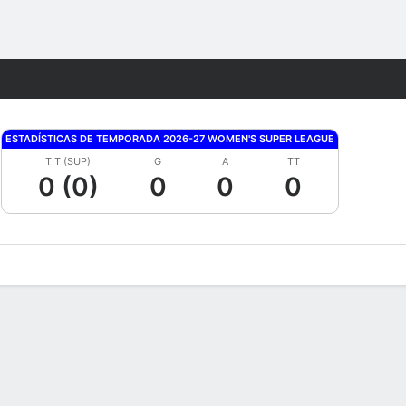
Watch
Juegos
ESTADÍSTICAS DE TEMPORADA 2026-27 WOMEN'S SUPER LEAGUE
TIT (SUP)
G
A
TT
0 (0)
0
0
0