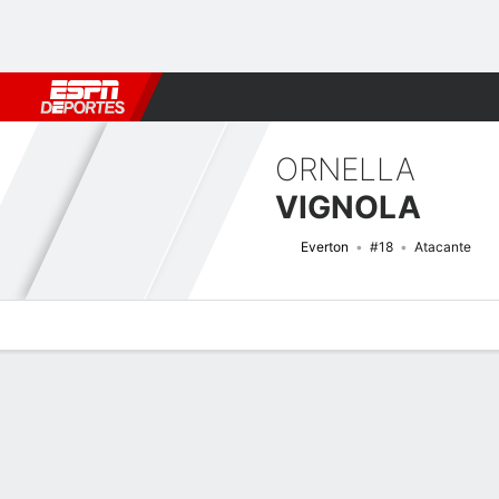
Fútbol
MLB
F. Americano
Básquetbol
WNBA
F1
Boxe
ORNELLA
VIGNOLA
Everton
#18
Atacante
Perfil de Jugador
Bio
Noticias
Partidos
Estadísticas