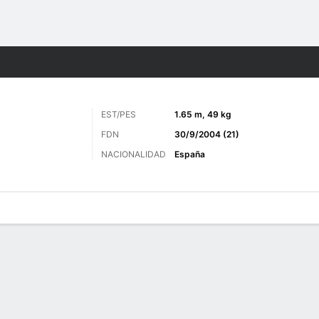
o
Más Deportes
EST/PES
1.65 m, 49 kg
FDN
30/9/2004 (21)
NACIONALIDAD
España