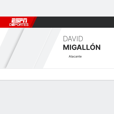
Fútbol
MLB
F. Americano
Básquetbol
WNBA
F1
Boxe
DAVID
MIGALLÓN
Atacante
Perfil de Jugador
Bio
Noticias
Partidos
Estadísticas