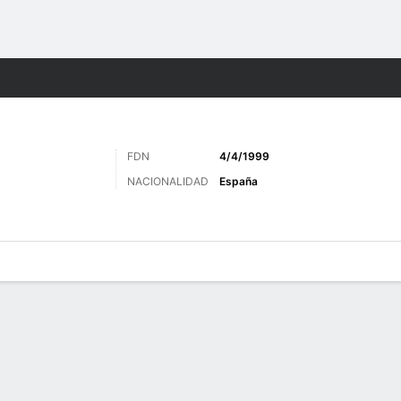
o
Más Deportes
FDN
4/4/1999
NACIONALIDAD
España