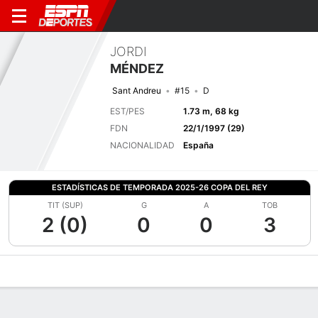
JORDI
MÉNDEZ
Sant Andreu
#15
D
EST/PES
1.73 m, 68 kg
FDN
22/1/1997 (29)
NACIONALIDAD
España
ESTADÍSTICAS DE TEMPORADA 2025-26 COPA DEL REY
TIT (SUP)
G
A
TOB
2 (0)
0
0
3
Perfil de Jugador
Bio
Noticias
Partidos
Estadísticas