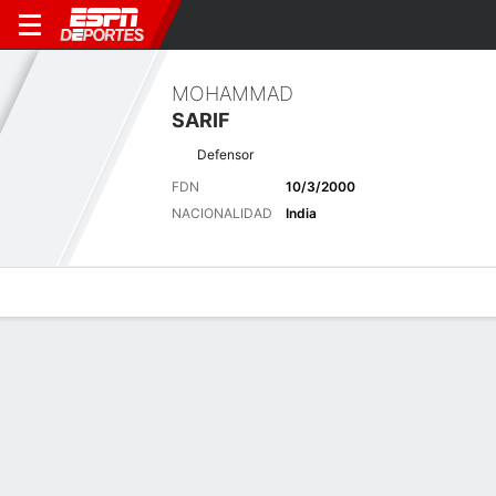
MOHAMMAD
SARIF
Defensor
FDN
10/3/2000
NACIONALIDAD
India
Perfil de Jugador
Bio
Noticias
Partidos
Estadísticas
Últimas noticias
Ver Todo