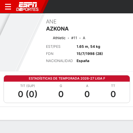
ANE
AZKONA
Athletic
#11
A
EST/PES
1.65 m, 54 kg
FDN
15/7/1998 (28)
NACIONALIDAD
España
ESTADÍSTICAS DE TEMPORADA 2026-27 LIGA F
TIT (SUP)
G
A
TT
0 (0)
0
0
0
Perfil de Jugador
Bio
Noticias
Partidos
Estadísticas