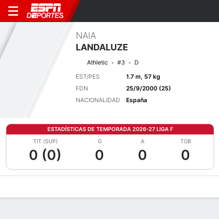
NAIA
LANDALUZE
Athletic
#3
D
EST/PES
1.7 m, 57 kg
FDN
25/9/2000 (25)
NACIONALIDAD
España
ESTADÍSTICAS DE TEMPORADA 2026-27 LIGA F
TIT (SUP)
G
A
TOB
0 (0)
0
0
0
Perfil de Jugador
Bio
Noticias
Partidos
Estadísticas