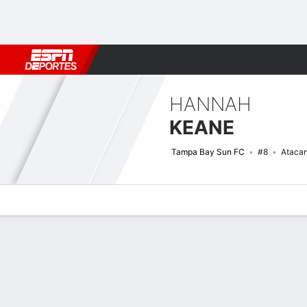
Fútbol
MLB
F. Americano
Básquetbol
WNBA
F1
Boxe
HANNAH
KEANE
Tampa Bay Sun FC
#8
Ataca
Perfil de Jugador
Bio
Noticias
Partidos
Estadísticas