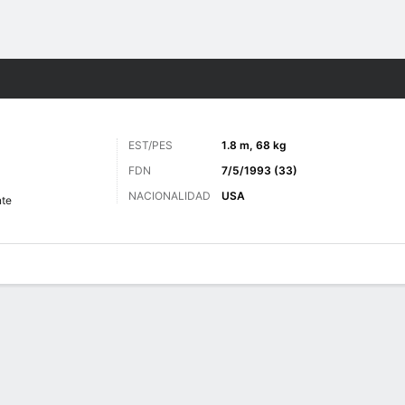
o
Más Deportes
EST/PES
1.8 m, 68 kg
FDN
7/5/1993 (33)
NACIONALIDAD
USA
nte