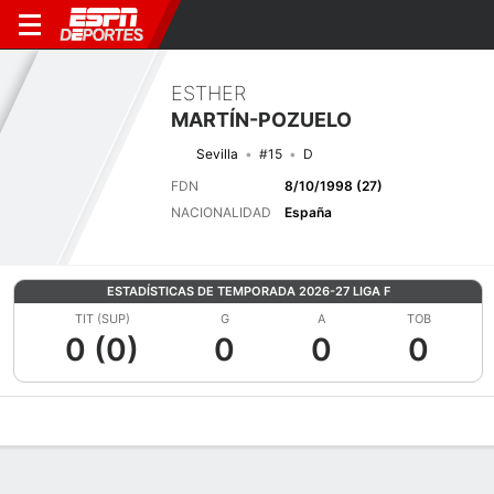
ESTHER
MARTÍN-POZUELO
Sevilla
#15
D
FDN
8/10/1998 (27)
NACIONALIDAD
España
ESTADÍSTICAS DE TEMPORADA 2026-27 LIGA F
TIT (SUP)
G
A
TOB
0 (0)
0
0
0
Perfil de Jugador
Bio
Noticias
Partidos
Estadísticas