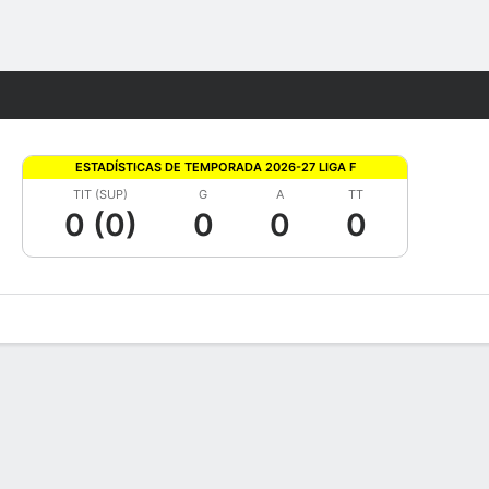
Watch
Juegos
ESTADÍSTICAS DE TEMPORADA 2026-27 LIGA F
TIT (SUP)
G
A
TT
0 (0)
0
0
0