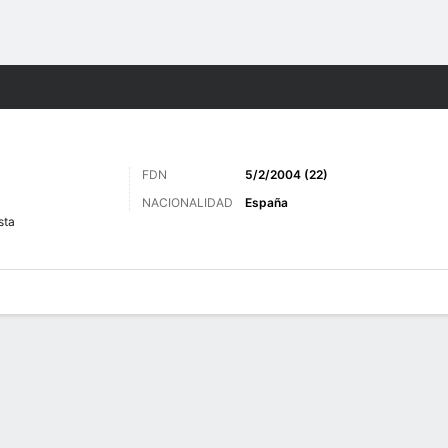
o
Más Deportes
FDN
5/2/2004 (22)
NACIONALIDAD
España
sta