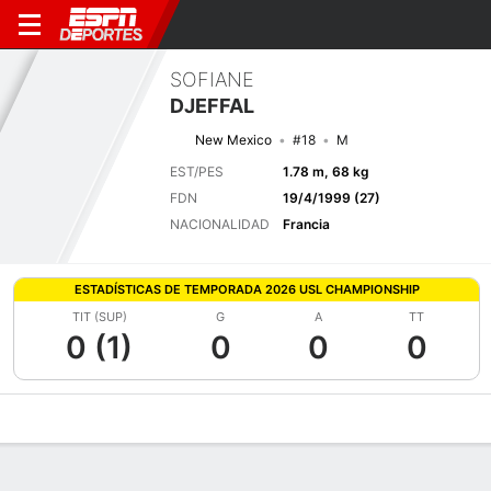
SOFIANE
DJEFFAL
New Mexico
#18
M
EST/PES
1.78 m, 68 kg
FDN
19/4/1999 (27)
NACIONALIDAD
Francia
ESTADÍSTICAS DE TEMPORADA 2026 USL CHAMPIONSHIP
TIT (SUP)
G
A
TT
0 (1)
0
0
0
Perfil de Jugador
Bio
Noticias
Partidos
Estadísticas