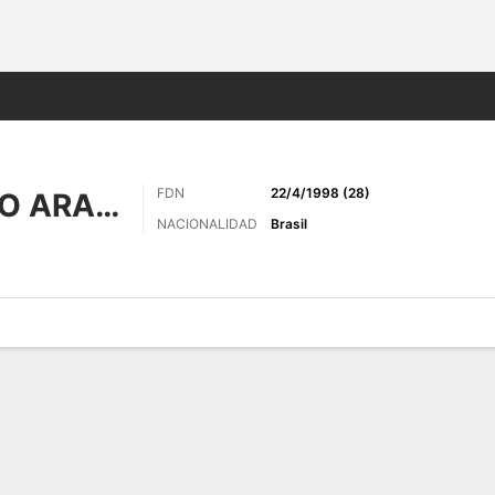
o
Más Deportes
FDN
22/4/1998 (28)
DA CONCEICAO ARAUJO
NACIONALIDAD
Brasil