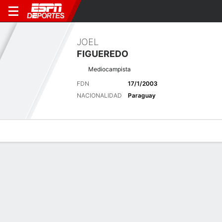
JOEL
FIGUEREDO
Mediocampista
FDN
17/1/2003
NACIONALIDAD
Paraguay
Perfil de Jugador
Bio
Noticias
Partidos
Estadísticas
Últimas noticias
Ver Todo