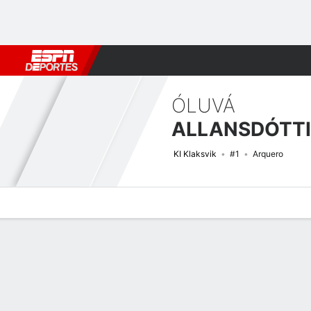
Fútbol
MLB
F. Americano
Básquetbol
WNBA
F1
Boxe
ÓLUVÁ
KI Klaksvik
#1
Arquero
Perfil de Jugador
Bio
Noticias
Partidos
Estadísticas