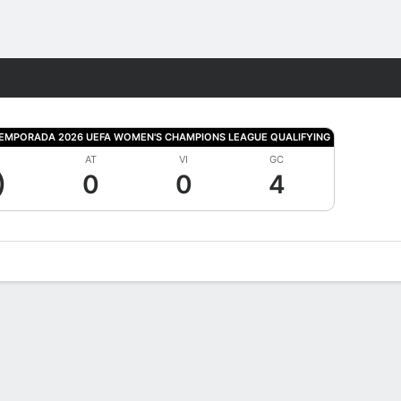
Watch
Juegos
TEMPORADA 2026 UEFA WOMEN'S CHAMPIONS LEAGUE QUALIFYING
AT
VI
GC
)
0
0
4