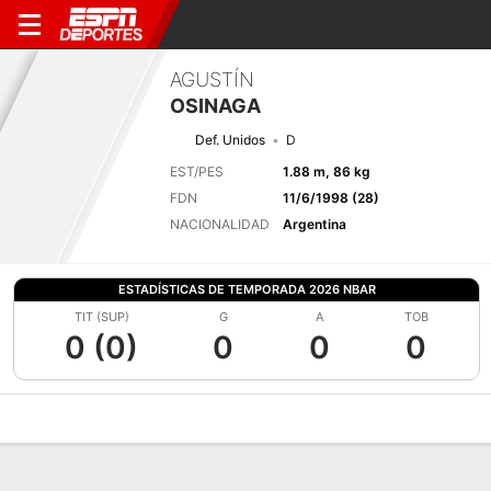
AGUSTÍN
OSINAGA
Def. Unidos
D
EST/PES
1.88 m, 86 kg
FDN
11/6/1998 (28)
NACIONALIDAD
Argentina
ESTADÍSTICAS DE TEMPORADA 2026 NBAR
TIT (SUP)
G
A
TOB
0 (0)
0
0
0
Perfil de Jugador
Bio
Noticias
Partidos
Estadísticas