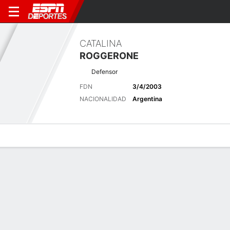
CATALINA
ROGGERONE
Defensor
FDN
3/4/2003
NACIONALIDAD
Argentina
Perfil de Jugador
Bio
Noticias
Partidos
Estadísticas
Últimas noticias
Ver Todo