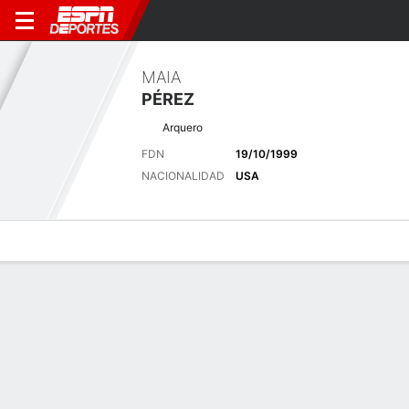
MAIA
PÉREZ
Arquero
FDN
19/10/1999
NACIONALIDAD
USA
Perfil de Jugador
Bio
Noticias
Partidos
Estadísticas
Últimas noticias
Ver Todo