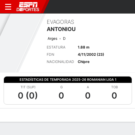
EVAGORAS
ANTONIOU
Arges
D
ESTATURA
1.88 m
FDN
4/11/2002 (23)
NACIONALIDAD
Chipre
ESTADÍSTICAS DE TEMPORADA 2025-26 ROMANIAN LIGA 1
TIT (SUP)
G
A
TOB
0 (0)
0
0
0
Perfil de Jugador
Bio
Noticias
Partidos
Estadísticas