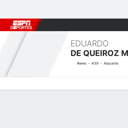
Fútbol
MLB
F. Americano
Básquetbol
WNBA
F1
Boxe
EDUARDO
DE QUEIROZ 
Remo
#39
Atacante
Perfil de Jugador
Bio
Noticias
Partidos
Estadísticas