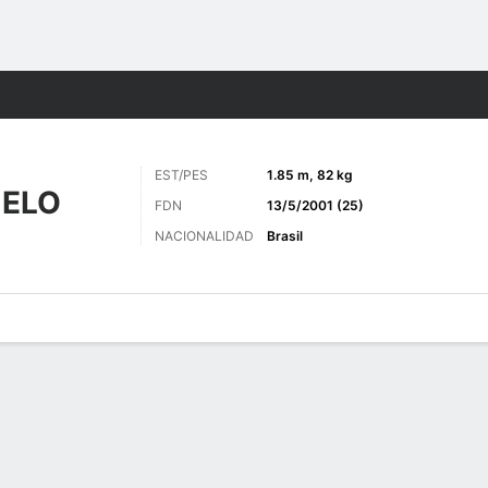
o
Más Deportes
EST/PES
1.85 m, 82 kg
MELO
FDN
13/5/2001 (25)
NACIONALIDAD
Brasil