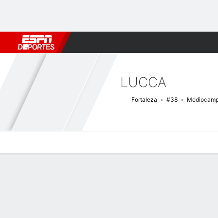
Fútbol
MLB
F. Americano
Básquetbol
WNBA
F1
Boxe
LUCCA
Fortaleza
#38
Mediocamp
Perfil de Jugador
Bio
Noticias
Partidos
Estadísticas