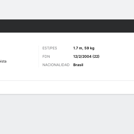
o
Más Deportes
EST/PES
1.7 m, 59 kg
FDN
12/2/2004 (22)
ista
NACIONALIDAD
Brasil