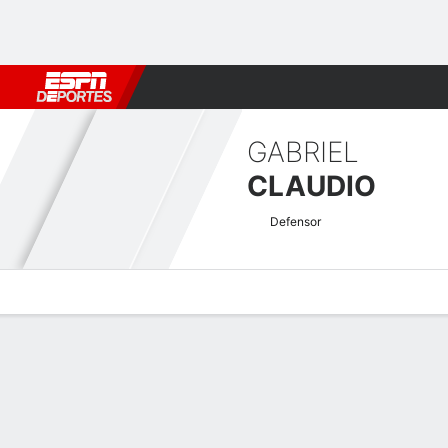
Fútbol
MLB
F. Americano
Básquetbol
WNBA
F1
Boxe
GABRIEL
CLAUDIO
Defensor
Perfil de Jugador
Bio
Noticias
Partidos
Estadísticas