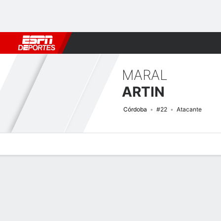
Fútbol
MLB
F. Americano
Básquetbol
WNBA
F1
Boxe
MARAL
ARTIN
Córdoba
#22
Atacante
Perfil de Jugador
Bio
Noticias
Partidos
Estadísticas