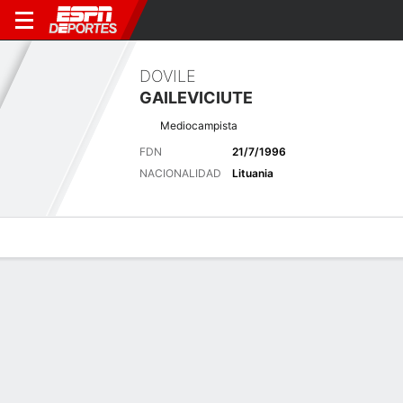
DOVILE
GAILEVICIUTE
Mediocampista
FDN
21/7/1996
NACIONALIDAD
Lituania
Perfil de Jugador
Bio
Noticias
Partidos
Estadísticas
Últimas noticias
Ver Todo