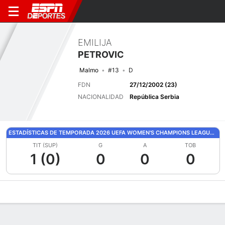
EMILIJA
PETROVIC
Malmo
#13
D
FDN
27/12/2002 (23)
NACIONALIDAD
República Serbia
ESTADÍSTICAS DE TEMPORADA 2026 UEFA WOMEN'S CHAMPIONS LEAGUE QUALIFYING
TIT (SUP)
G
A
TOB
1 (0)
0
0
0
Perfil de Jugador
Bio
Noticias
Partidos
Estadísticas