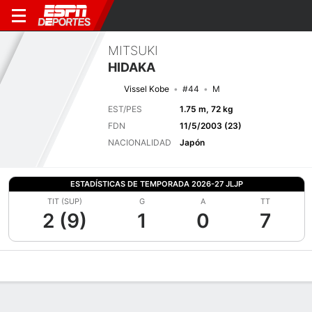
MITSUKI
HIDAKA
Vissel Kobe
#44
M
EST/PES
1.75 m, 72 kg
FDN
11/5/2003 (23)
NACIONALIDAD
Japón
ESTADÍSTICAS DE TEMPORADA 2026-27 JLJP
TIT (SUP)
G
A
TT
2 (9)
1
0
7
Perfil de Jugador
Bio
Noticias
Partidos
Estadísticas