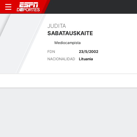
JUDITA
SABATAUSKAITE
Mediocampista
FDN
23/5/2002
NACIONALIDAD
Lituania
Perfil de Jugador
Bio
Noticias
Partidos
Estadísticas
Últimas noticias
Ver Todo