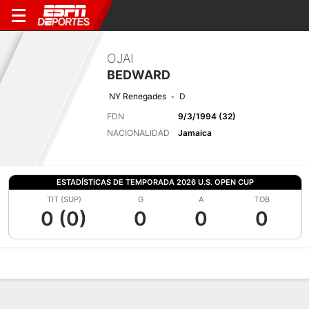
OJAI
BEDWARD
NY Renegades
D
FDN
9/3/1994 (32)
NACIONALIDAD
Jamaica
ESTADÍSTICAS DE TEMPORADA 2026 U.S. OPEN CUP
TIT (SUP)
G
A
TOB
0 (0)
0
0
0
Perfil de Jugador
Bio
Noticias
Partidos
Estadísticas