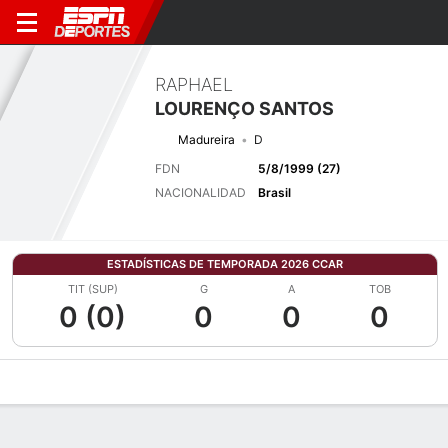
RAPHAEL
LOURENÇO SANTOS
Madureira
D
FDN
5/8/1999 (27)
NACIONALIDAD
Brasil
ESTADÍSTICAS DE TEMPORADA 2026 CCAR
TIT (SUP)
G
A
TOB
0 (0)
0
0
0
Perfil de Jugador
Bio
Noticias
Partidos
Estadísticas