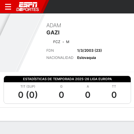
ADAM
GAZI
FCZ
M
FDN
1/3/2003 (23)
NACIONALIDAD
Eslovaquia
ESTADÍSTICAS DE TEMPORADA 2025-26 LIGA EUROPA
TIT (SUP)
G
A
TT
0 (0)
0
0
0
Perfil de Jugador
Bio
Noticias
Partidos
Estadísticas