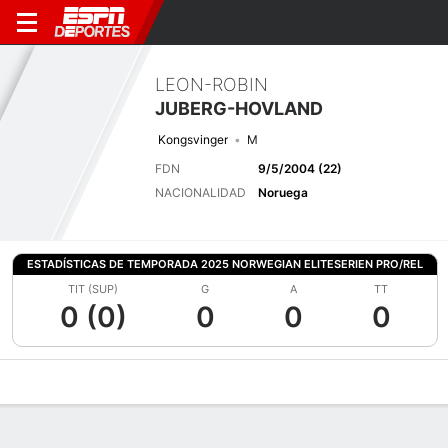
LEON-ROBIN
JUBERG-HOVLAND
Kongsvinger
M
FDN
9/5/2004 (22)
NACIONALIDAD
Noruega
ESTADÍSTICAS DE TEMPORADA 2025 NORWEGIAN ELITESERIEN PRO/REL
TIT (SUP)
G
A
TT
0 (0)
0
0
0
Perfil de Jugador
Bio
Noticias
Partidos
Estadísticas