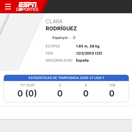
CLARA
RODRÍGUEZ
Espanyol
D
EST/PES
1.65 m, 58 kg
FDN
12/2/2003 (23)
NACIONALIDAD
España
ESTADÍSTICAS DE TEMPORADA 2026-27 LIGA F
TIT (SUP)
G
A
TOB
0 (0)
0
0
0
Perfil de Jugador
Bio
Noticias
Partidos
Estadísticas