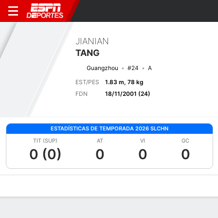
JIANIAN
TANG
Guangzhou
#24
A
EST/PES
1.83 m, 78 kg
FDN
18/11/2001 (24)
ESTADÍSTICAS DE TEMPORADA 2026 SLCHN
TIT (SUP)
AT
VI
GC
0 (0)
0
0
0
Perfil de Jugador
Bio
Noticias
Partidos
Estadísticas